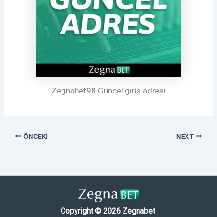
Zegnabet98 Güncel giriş adresi
ÖNCEKI
NEXT
Copyright © 2026 Zegnabet