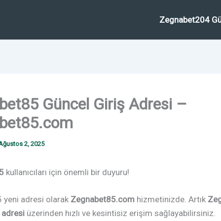
Zegnabet204 Gün
et85 Güncel Giriş Adresi –
bet85.com
Ağustos 2, 2025
5
kullanıcıları için önemli bir duyuru!
yeni adresi olarak
Zegnabet85.com
hizmetinizde. Artık
Ze
 adresi
üzerinden hızlı ve kesintisiz erişim sağlayabilirsiniz.