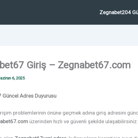
Zegnabet204 Gün
bet67 Giriş – Zegnabet67.com
aziran 6, 2025
 Güncel Adres Duyurusu
rişim problemlerinin önüne geçmek adına giriş adresini günce
abet67.com
üzerinden hızlı ve güvenli şekilde ulaşabilirsiniz.