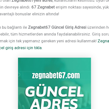
tı olan
Zegnabet67yeni adres
, kullanıcıların kesintisiz oyun 
in devreye alındı.
67 Zegnabet
erişim noktası sayesinde, yük
avantajlı bonuslar elinizin altında!
 bu bağlantı ile
Zegnabet67 Güncel Giriş Adresi
üzerinden h
ebilir, tüm hizmetlerden anında faydalanabilirsiniz. Giriş soru
kmak için tek yapmanız gereken yeni adresi kullanmak!
Zegna
l giriş adresi için tıkla.