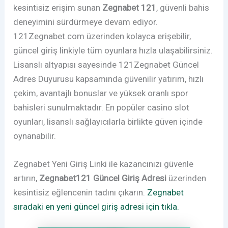
kesintisiz erişim sunan
Zegnabet 121
, güvenli bahis
deneyimini sürdürmeye devam ediyor.
121Zegnabet.com üzerinden kolayca erişebilir,
güncel giriş linkiyle tüm oyunlara hızla ulaşabilirsiniz.
Lisanslı altyapısı sayesinde 121Zegnabet Güncel
Adres Duyurusu kapsamında güvenilir yatırım, hızlı
çekim, avantajlı bonuslar ve yüksek oranlı spor
bahisleri sunulmaktadır. En popüler casino slot
oyunları, lisanslı sağlayıcılarla birlikte güven içinde
oynanabilir.
Zegnabet Yeni Giriş Linki ile kazancınızı güvenle
artırın,
Zegnabet121 Güncel Giriş Adresi
üzerinden
kesintisiz eğlencenin tadını çıkarın.
Zegnabet
sıradaki en yeni güncel giriş adresi için tıkla.